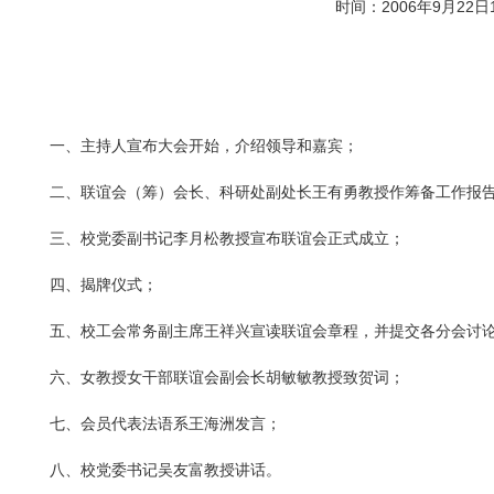
时间：
2006
年
9
月
22
日
一、主持人宣布大会开始，介绍领导和嘉宾；
二、联谊会（筹）会长、科研处副处长
王有勇
教授作筹备工作报
三、校党委副书记
李月松
教授宣布联谊会正式成立；
四、揭牌仪式；
五、校工会常务副主席王祥兴宣读联谊会章程，并提交各分会讨
六、女教授女干部联谊会副会长
胡敏敏
教授致贺词；
七、会员代表法语系王海洲发言；
八、校党委书记
吴友富
教授讲话。