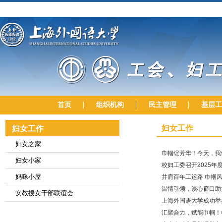
首页
组织机构
民主管理
基层工
妇女工作
妇女工作
妇女之家
巾帼绽芳华！今天，我
妇女小家
校妇工委召开2025年
妈咪小屋
并肩百年工运路 巾帼风
温情引领，谈心窗口助力
女教授女干部联谊会
上海外国语大学成功举
汇聚合力，赋能巾帼！