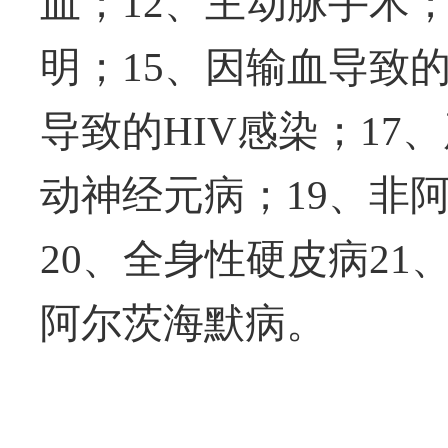
血；
12
、主动脉手术
明；
15
、因输血导致
导致的
HIV
感染；
17
、
动神经元病；
19
、非
20
、全身性硬皮病
21
阿尔茨海默病
。