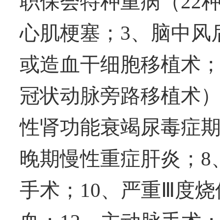
职保会特种重病（
22
心肌梗塞；
3
、脑中风
或造血干细胞移植术
冠状动脉旁路移植术
性肾功能衰竭尿毒症
晚期慢性重症肝炎；
8
手术；
10
、严重Ⅲ度烧