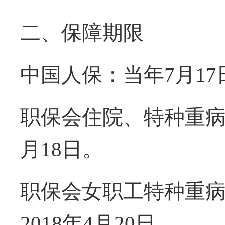
二、保障期限
中国人保：当年
7
月
17
职保会住院、
特种重
月
18
日。
职保会
女职工特种重
2018
年
4
月
20
日。