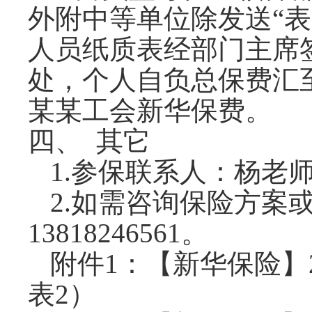
外附中等单位
除发送
“
人员纸质表经部门主席
处，
个人自负总
保费
汇
某某工会新华保费
。
四、
其它
1.
参保联系人：杨老
2.
如需
咨询保险
方案
13818246561。
附件
1：【新华保险】
表2）