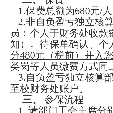
1.保费总额为
6
80元/人
2.非自负盈亏独立核
员：
个人于
财务处收款
知）
。
待保单确认、个
分
480元（税前）并入
类岗
等人员缴费方式同
3.自负盈亏独立核算
至校财务处账户。
三、
参保流程
1.
请部门工会主席
分