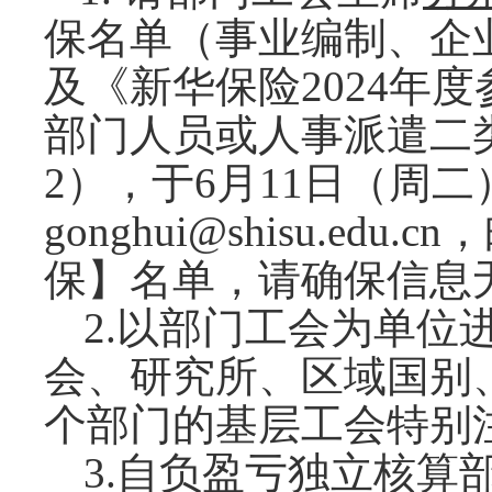
保名单（事业编制、企
及
《
新华保险
2024
部门人员或人事派遣二
2），
于
6月11日（周二
gonghui@shisu.edu.cn，
保】名单
，
请确保信息
2
.
以部门工会为单位
会、研究所、区域国别
个部门的基层工会特别
3
.自负盈亏独立核算