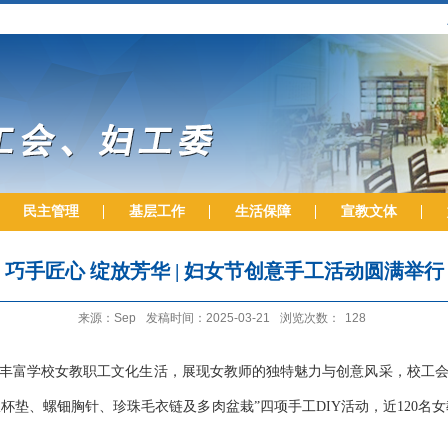
民主管理
基层工作
生活保障
宣教文体
巧手匠心 绽放芳华 | 妇女节创意手工活动圆满举行
来源：Sep
发稿时间：2025-03-21
浏览次数：
128
，丰富学校女教职工文化生活，展现女教师的独特魅力与创意风采，校工会/妇
琅杯垫、螺钿胸针、珍珠毛衣链及多肉盆栽”四项手工DIY活动，
近
120名
女