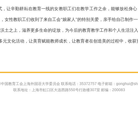
式，让辛勤耕耘在教育一线的女教职工们在教学工作之余，能够放松身心
动，女性教职工们收到了来自工会
“娘家人”的特别关爱，亲手给自己制作
的沃土之上，滋养更多生命的绽放，为今后的教育教学工作和个人生活注
造多元文化活动，让美育赋能教师成长，让教育者在创造美的过程中，收获
中国教育工会上海外国语大学委员会 联系电话：35372757 电子邮箱：gonghui@shisu.
联系地址：上海市虹口区大连西路550号行政楼307室 邮编：200083